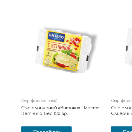
Сыр фасованный
Сыр фасо
Сыр плавленый «Витако» Пласты
Сыр пла
Ветчина Вес 130 гр.
Сливочны