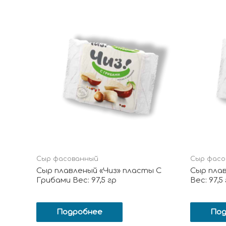
Сыр фасованный
Сыр фасо
Сыр плавленый «Чиз» пласты С
Сыр плав
Грибами Вес: 97,5 гр
Вес: 97,5
Подробнее
Под