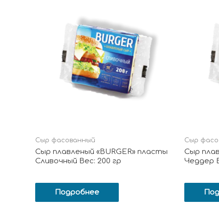
Сыр фасованный
Сыр фасо
Сыр плавленый «BURGER» пласты
Сыр пла
Сливочный Вес: 200 гр
Чеддер В
Подробнее
Под