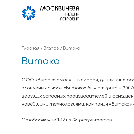
Главная
/ Brands / Витако
Витако
ООО «Витако плюс» — молодая, динамично раз
плавленых сыров «Витако» был открыт в 2007
ведущих западных производителей и оснащён
новейшими технологиями, компания «Витако» 
Отображение 1–12 из 35 результатов