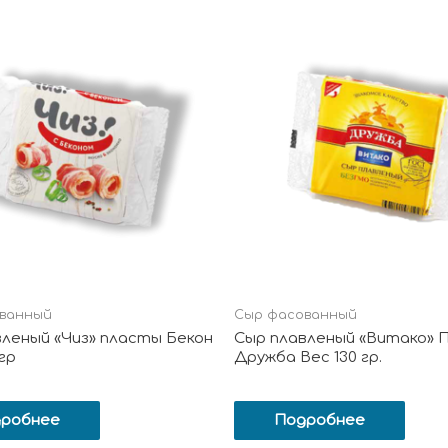
ванный
Сыр фасованный
леный «Чиз» пласты Бекон
Сыр плавленый «Витако» 
 гр
Дружба Вес 130 гр.
робнее
Подробнее