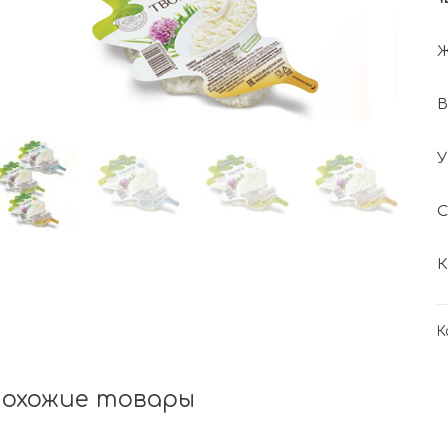
Ж
В
У
С
К
К
охожие товары