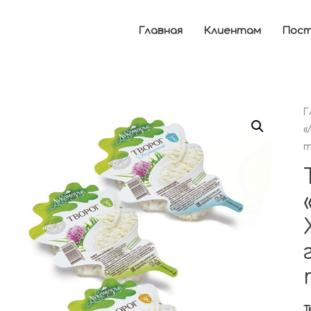
Главная
Клиентам
Пост
Г
«
т
Т