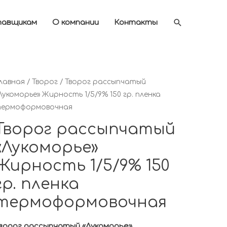
Поиск
авщикам
О компании
Контакты
лавная
/
Творог
/ Творог рассыпчатый
Лукоморье» Жирность 1/5/9% 150 гр. пленка
ермоформовочная
Творог рассыпчатый
«Лукоморье»
Жирность 1/5/9% 150
гр. пленка
термоформовочная
ворог рассыпчатый «Лукоморье»